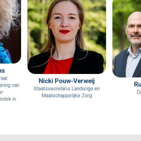
ns
raar
Nicki Pouw-Verweij
R
ring van
Staatssecretaris Landurige en
or
D
Maatschappelijke Zorg
stiek in